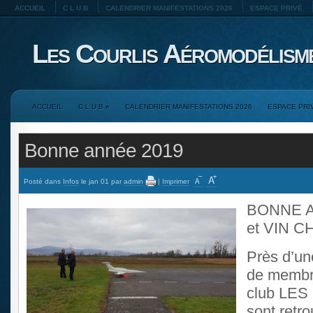
ACCUEIL
C L U B
CALENDRIER MANIFESTATIONS 2026
ESPACE PRIVÉ
Les Courlis Aéromodélism
ACCUEIL
C L U B
»
CALENDRIER MANIFESTATIONS 2026
ESPACE PRI
Bonne année 2019
Posté dans
Infos
le jan 01 par
admin
|
Imprimer
BONNE A
et VIN C
Près d’un
de membre
club LES
sont retro