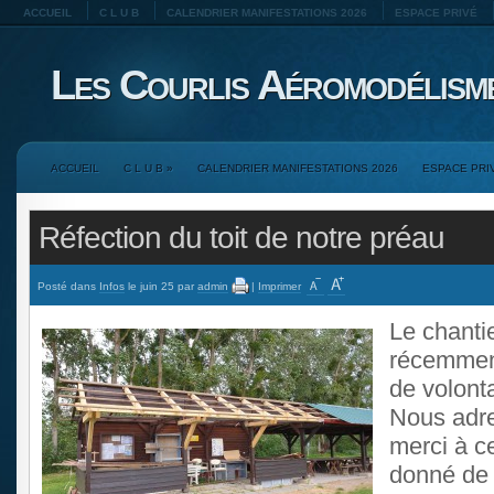
ACCUEIL
C L U B
CALENDRIER MANIFESTATIONS 2026
ESPACE PRIVÉ
Les Courlis Aéromodélism
ACCUEIL
C L U B
»
CALENDRIER MANIFESTATIONS 2026
ESPACE PRI
Réfection du toit de notre préau
Posté dans
Infos
le juin 25 par
admin
|
Imprimer
Le chanti
récemmen
de volonta
Nous adr
merci à c
donné de 